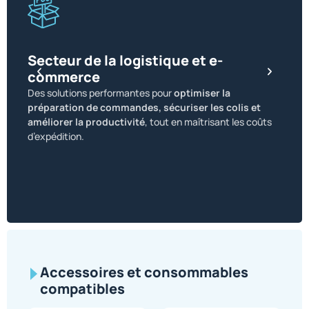
Secteur de la logistique et e-
commerce
Sect
Des solutions performantes pour
optimiser la
Des so
préparation de commandes, sécuriser les colis et
exige
améliorer la productivité
, tout en maîtrisant les coûts
trans
d’expédition.
sécuri
Accessoires et consommables
compatibles