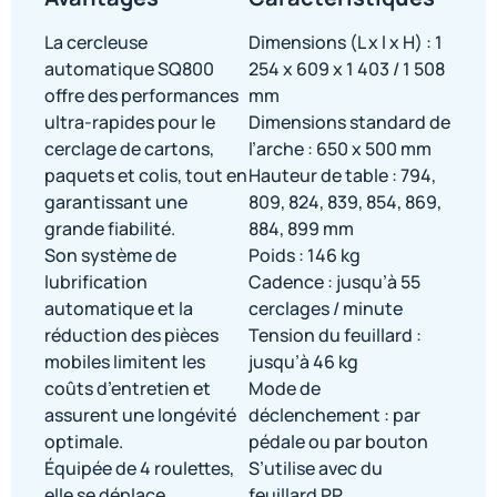
La cercleuse
Dimensions (L x l x H) : 1
automatique SQ800
254 x 609 x 1 403 / 1 508
offre des performances
mm
ultra-rapides pour le
Dimensions standard de
cerclage de cartons,
l’arche : 650 x 500 mm
paquets et colis, tout en
Hauteur de table : 794,
garantissant une
809, 824, 839, 854, 869,
grande fiabilité.
884, 899 mm
Son système de
Poids : 146 kg
lubrification
Cadence : jusqu’à 55
automatique et la
cerclages / minute
réduction des pièces
Tension du feuillard :
mobiles limitent les
jusqu’à 46 kg
coûts d’entretien et
Mode de
assurent une longévité
déclenchement : par
optimale.
pédale ou par bouton
Équipée de 4 roulettes,
S’utilise avec du
elle se déplace
feuillard PP