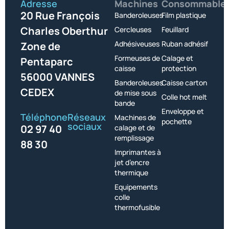
Adresse
Machines
Consommable
20 Rue François
Banderoleuses
Film plastique
Charles Oberthur
Cercleuses
Feuillard
Adhésiveuses
Ruban adhésif
Zone de
Formeuses de
Calage et
Pentaparc
caisse
protection
56000 VANNES
Banderoleuses
Caisse carton
CEDEX
de mise sous
Colle hot melt
bande
Enveloppe et
Téléphone
Réseaux
Machines de
pochette
sociaux
02 97 40
calage et de
remplissage
88 30
Imprimantes à
jet d’encre
thermique
Equipements
colle
thermofusible