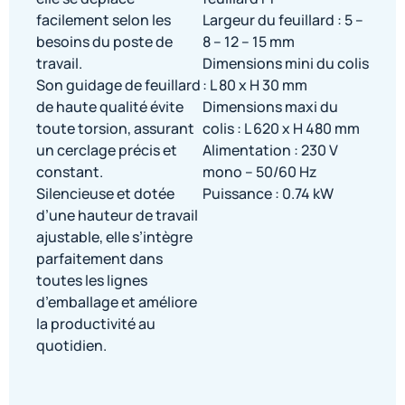
facilement selon les
Largeur du feuillard : 5 –
besoins du poste de
8 – 12 – 15 mm
travail.
Dimensions mini du colis
Son guidage de feuillard
: L 80 x H 30 mm
de haute qualité évite
Dimensions maxi du
toute torsion, assurant
colis : L 620 x H 480 mm
un cerclage précis et
Alimentation : 230 V
constant.
mono – 50/60 Hz
Silencieuse et dotée
Puissance : 0.74 kW
d’une hauteur de travail
ajustable, elle s’intègre
parfaitement dans
toutes les lignes
d’emballage et améliore
la productivité au
quotidien.