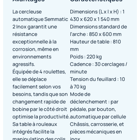
La cercleuse
Dimensions (L x l x H) : 1
automatique Semmatic
430 x 620 x 1 540 mm
2 Inox garantit une
Dimensions standard de
résistance
l’arche : 850 x 600 mm
exceptionnelle à la
Hauteur de table : 810
corrosion, même en
mm
environnements
Poids : 220 kg
agressifs.
Cadence : 30 cerclages /
Équipée de 4 roulettes,
minute
elle se déplace
Tension du feuillard : 10
facilement selon vos
à 70 kg
besoins, tandis que son
Mode de
changement rapide de
déclenchement : par
bobine par le côté droit
pédale, par bouton,
optimise la productivité.
automatique par cellule
Sa table à rouleaux
Châssis, carrosserie, et
intégrés facilite la
pièces mécaniques en
manipulation des colis
inox