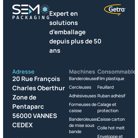
Expert en
solutions
d’emballage
depuis plus de 50
ans
Adresse
Machines
Consommable
20 Rue François
Banderoleuses
Film plastique
Charles Oberthur
Cercleuses
Feuillard
Adhésiveuses
Ruban adhésif
Zone de
Formeuses de
Calage et
Pentaparc
caisse
protection
56000 VANNES
Banderoleuses
Caisse carton
CEDEX
de mise sous
Colle hot melt
bande
Enveloppe et