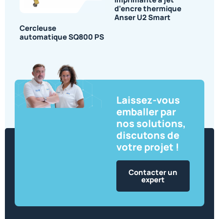
Imprimante à jet
d’encre thermique
Anser U2 Smart
Cercleuse
automatique SQ800 PS
Laissez-vous
emballer par
nos solutions,
discutons de
votre projet !
Contacter un
expert