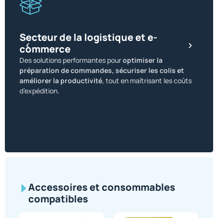
Secteur de la logistique et e-
commerce
Sect
Des solutions performantes pour
optimiser la
Des so
préparation de commandes, sécuriser les colis et
exige
améliorer la productivité
, tout en maîtrisant les coûts
trans
d’expédition.
sécuri
Accessoires et consommables
compatibles