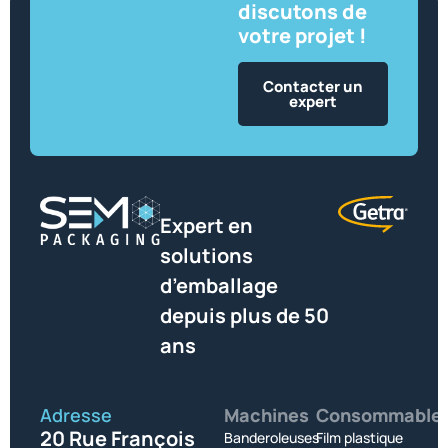
discutons de
votre projet !
Contacter un
expert
Expert en
solutions
d’emballage
depuis plus de 50
ans
Adresse
Machines
Consommable
20 Rue François
Banderoleuses
Film plastique