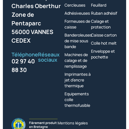
Charles Oberthur
Cercleuses
Feuillard
Adhésiveuses
Ruban adhésif
Zone de
Formeuses de
Calage et
Pentaparc
caisse
protection
56000 VANNES
Banderoleuses
Caisse carton
CEDEX
de mise sous
Colle hot melt
bande
Enveloppe et
Téléphone
Réseaux
Machines de
pochette
sociaux
02 97 40
calage et de
remplissage
88 30
Imprimantes à
jet d’encre
thermique
Equipements
colle
thermofusible
Mentions légales