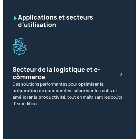
Applications et secteurs
d’utilisation
Secteur de la logistique et e-
commerce
Sect
Des solutions performantes pour
optimiser la
Des so
préparation de commandes, sécuriser les colis et
exige
améliorer la productivité
, tout en maîtrisant les coûts
trans
d’expédition.
sécuri