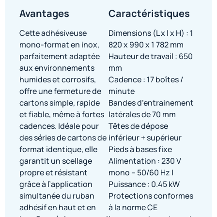
Avantages
Caractéristiques
Cette adhésiveuse
Dimensions (L x l x H) : 1
mono-format en inox,
820 x 990 x 1 782 mm
parfaitement adaptée
Hauteur de travail : 650
aux environnements
mm
humides et corrosifs,
Cadence : 17 boîtes /
offre une fermeture de
minute
cartons simple, rapide
Bandes d’entrainement
et fiable, même à fortes
latérales de 70 mm
cadences. Idéale pour
Têtes de dépose
des séries de cartons de
inférieur + supérieur
format identique, elle
Pieds à bases fixe
garantit un scellage
Alimentation : 230 V
propre et résistant
mono – 50/60 Hz |
grâce à l’application
Puissance : 0.45 kW
simultanée du ruban
Protections conformes
adhésif en haut et en
à la norme CE