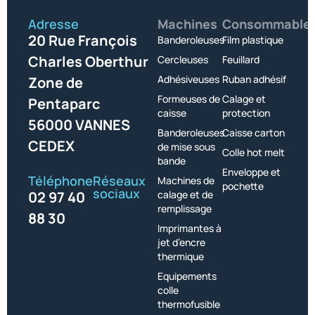
Adresse
Machines
Consommable
20 Rue François
Banderoleuses
Film plastique
Charles Oberthur
Cercleuses
Feuillard
Adhésiveuses
Ruban adhésif
Zone de
Formeuses de
Calage et
Pentaparc
caisse
protection
56000 VANNES
Banderoleuses
Caisse carton
CEDEX
de mise sous
Colle hot melt
bande
Enveloppe et
Téléphone
Réseaux
Machines de
pochette
sociaux
02 97 40
calage et de
remplissage
88 30
Imprimantes à
jet d’encre
thermique
Equipements
colle
thermofusible