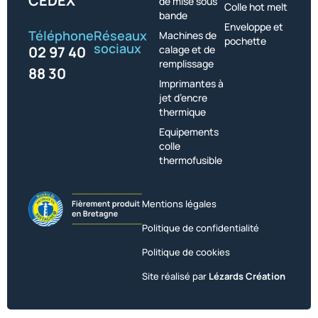
CEDEX
de mise sous
Colle hot melt
bande
Enveloppe et
Téléphone
Réseaux
Machines de
pochette
sociaux
02 97 40
calage et de
remplissage
88 30
Imprimantes à
jet d’encre
thermique
Equipements
colle
thermofusible
Mentions légales
Politique de confidentialité
Politique de cookies
Site réalisé par
Lézards Création