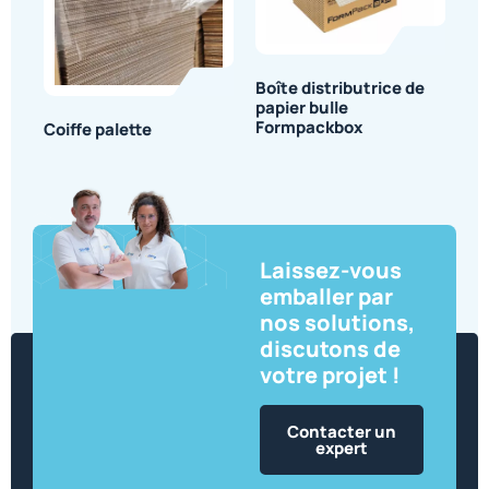
Boîte distributrice de
papier bulle
Formpackbox
Coiffe palette
Laissez-vous
emballer par
nos solutions,
discutons de
votre projet !
Contacter un
expert