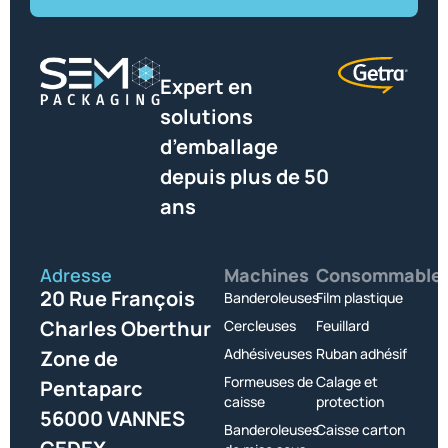
Expert en
solutions
d’emballage
depuis plus de 50
ans
Adresse
Machines
Consommable
20 Rue François
Banderoleuses
Film plastique
Charles Oberthur
Cercleuses
Feuillard
Adhésiveuses
Ruban adhésif
Zone de
Formeuses de
Calage et
Pentaparc
caisse
protection
56000 VANNES
Banderoleuses
Caisse carton