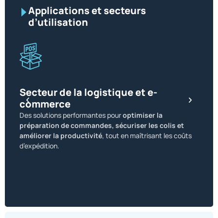
Applications et secteurs
d’utilisation
Secteur de la logistique et e-
commerce
Sect
Des solutions performantes pour
optimiser la
Des so
préparation de commandes, sécuriser les colis et
exige
améliorer la productivité
, tout en maîtrisant les coûts
trans
d’expédition.
sécuri