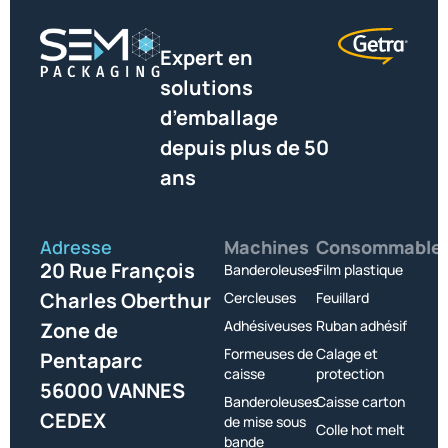
Expert en
solutions
d’emballage
depuis plus de 50
ans
Adresse
Machines
Consommable
20 Rue François
Banderoleuses
Film plastique
Charles Oberthur
Cercleuses
Feuillard
Adhésiveuses
Ruban adhésif
Zone de
Formeuses de
Calage et
Pentaparc
caisse
protection
56000 VANNES
Banderoleuses
Caisse carton
CEDEX
de mise sous
Colle hot melt
bande